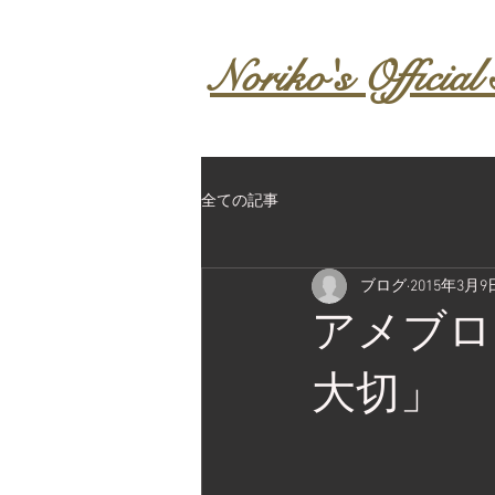
Noriko's Official 
全ての記事
ブログ
2015年3月9
アメブロ
大切」