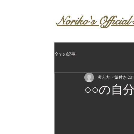
Noriko's Official 
全ての記事
考え方・気付き
20
○○の自