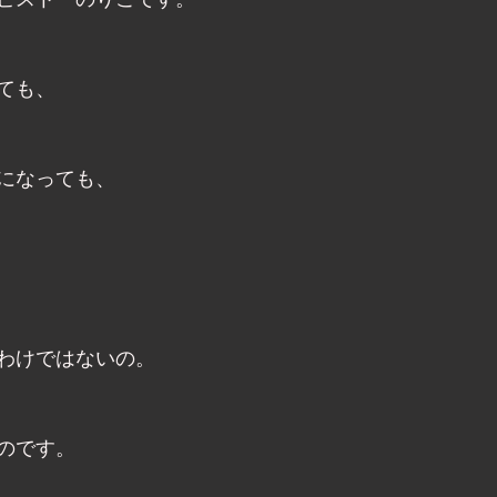
ピスト　のりこです。
ても、
になっても、
わけではないの。
のです。